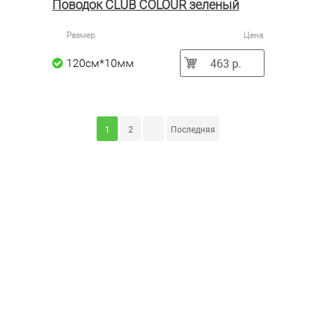
Поводок CLUB COLOUR зеленый
Размер
Цена
463 р.
120см*10мм
1
2
Последняя