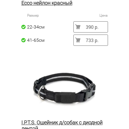
Ecco нейлон красный
Размер
Цена
390 р.
22-34см
733 р.
41-65см
I.P.T.S. Ошейник д/собак с диодной
лентой