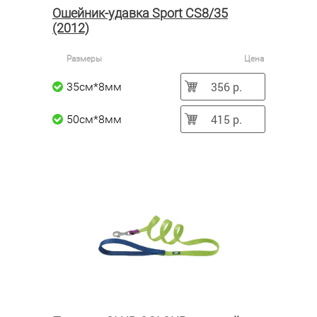
Ошейник-удавка Sport CS8/35
(2012)
Размеры
Цена
356 р.
35см*8мм
415 р.
50см*8мм