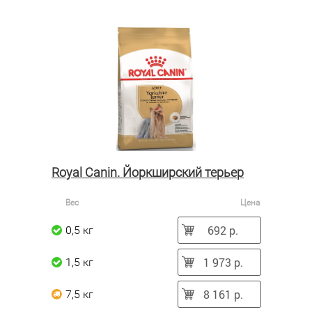
Royal Canin. Йоркширский терьер
Вес
Цена
692 р.
0,5 кг
1 973 р.
1,5 кг
8 161 р.
7,5 кг