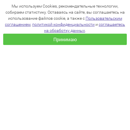
Мы используем Cookies, рекомендательные технологии,
собираем статистику. Оставаясь на сайте, вы соглашаетесь на
использование файлов cookie, а также с
Пользовательским
соглашением
,
политикой конфиденциальности
и
соглашаетесь
на обработку данных
.
Принимаю
+7(383)205-22-36
info@zoo54.ru
Политика конфиденциальности
Пользовательское соглашение
Согласие на обработку персональных данных