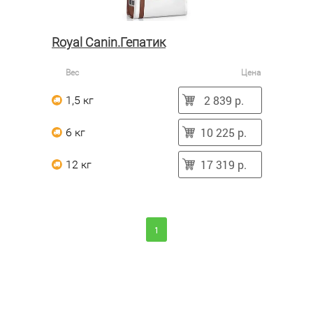
Royal Canin.Гепатик
Вес
Цена
2 839 р.
1,5 кг
10 225 р.
6 кг
17 319 р.
12 кг
1