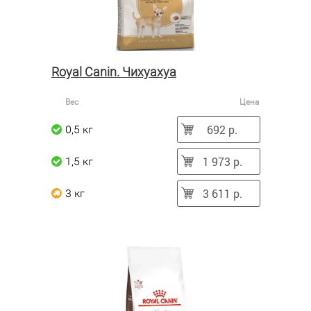
Royal Canin. Чихуахуа
Вес
Цена
692 р.
0,5 кг
1 973 р.
1,5 кг
3 611 р.
3 кг