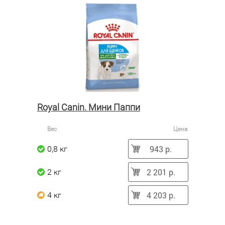
Royal Canin. Мини Паппи
Вес
Цена
943 р.
0,8 кг
2 201 р.
2 кг
4 203 р.
4 кг