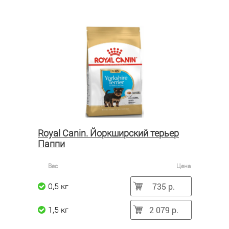
Royal Canin. Йоркширский терьер
Паппи
Вес
Цена
735 р.
0,5 кг
2 079 р.
1,5 кг