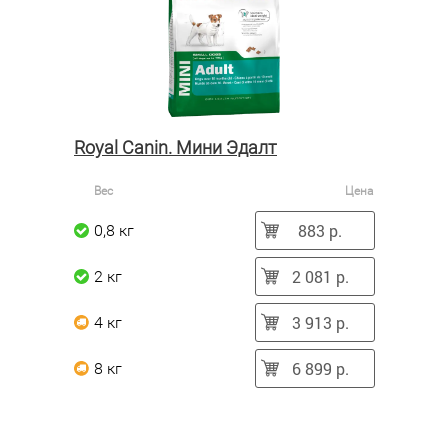
Royal Canin. Мини Эдалт
Вес
Цена
883 р.
0,8 кг
2 081 р.
2 кг
3 913 р.
4 кг
6 899 р.
8 кг