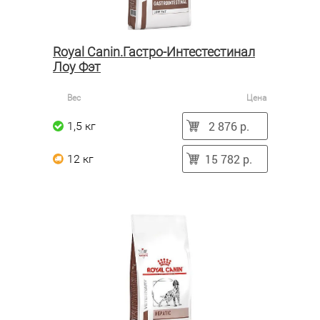
Royal Canin.Гастро-Интестестинал
Лоу Фэт
Вес
Цена
2 876 р.
1,5 кг
15 782 р.
12 кг