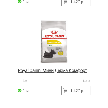
1 427 р.
1 кг
Royal Canin. Мини Дерма Комфорт
Вес
Цена
1 427 р.
1 кг