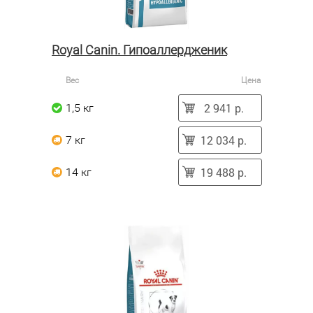
Royal Canin. Гипоаллердженик
Вес
Цена
2 941 р.
1,5 кг
12 034 р.
7 кг
19 488 р.
14 кг