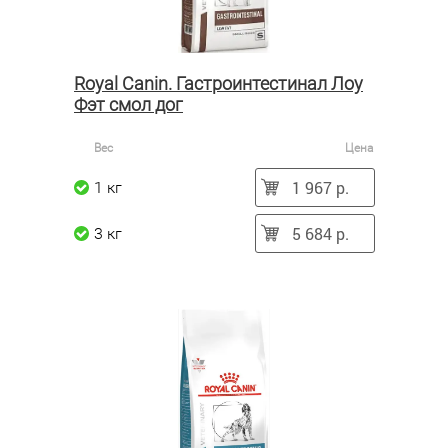
Royal Canin. Гастроинтестинал Лоу
Фэт смол дог
Вес
Цена
1 967 р.
1 кг
5 684 р.
3 кг