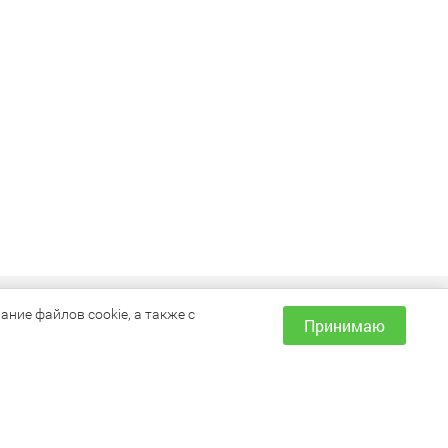
ИНФОРМАЦИЯ
ние файлов cookie, а также с
Принимаю
Как сделать заказ?
Доставка и оплата
Наши магазины
Акции