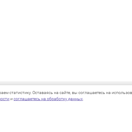
КАТАЛОГ
ем статистику. Оставаясь на сайте, вы соглашаетесь на использова
ности
и
соглашаетесь на обработку данных
.
Для собак
Для кошек
Для грызунов
Для птиц