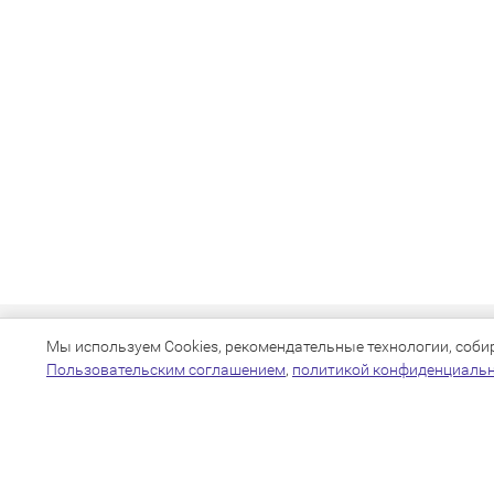
Мы используем Cookies, рекомендательные технологии, собира
Пользовательским соглашением
,
политикой конфиденциаль
+7(383)205-22-36
info@zoo54.ru