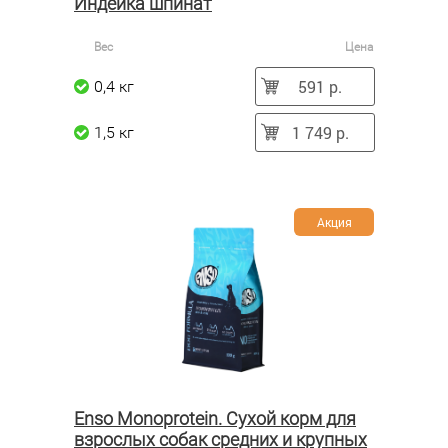
Индейка шпинат
Вес
Цена
591 р.
0,4 кг
1 749 р.
1,5 кг
Акция
Enso Monoprotein. Сухой корм для
взрослых собак средних и крупных