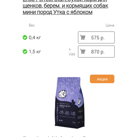
щенков, берем. и кормящих собак
мини пород Утка с яблоком
Вес
Цена
575 р.
0,4 кг
1
870 р.
1,5 кг
739
Акция