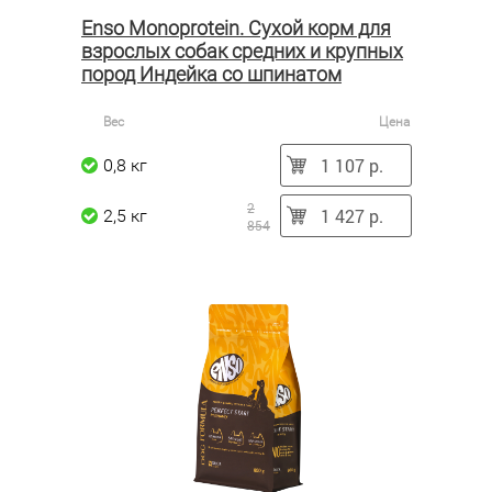
Enso Monoprotein. Сухой корм для
взрослых собак средних и крупных
пород Индейка со шпинатом
Вес
Цена
1 107 р.
0,8 кг
2
1 427 р.
2,5 кг
854