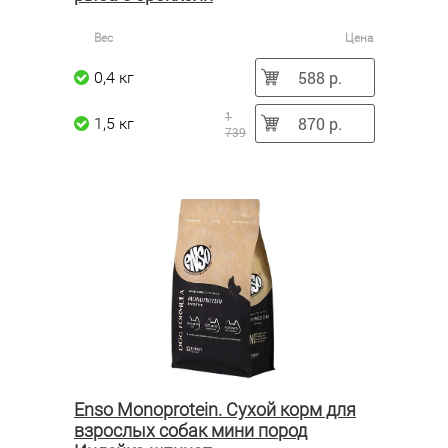
Вес
Цена
588 р.
0,4 кг
1
870 р.
1,5 кг
739
Enso Monoprotein. Сухой корм для
взрослых собак мини пород