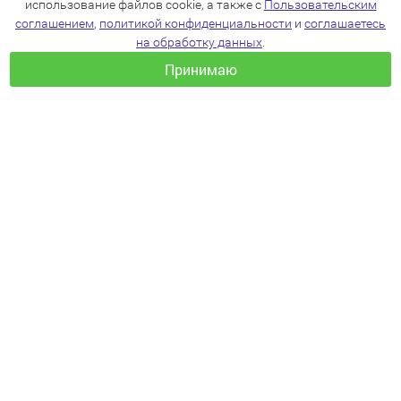
использование файлов cookie, а также с
Пользовательским
соглашением
,
политикой конфиденциальности
и
соглашаетесь
на обработку данных
.
Принимаю
+7(383)205-22-36
info@zoo54.ru
Политика конфиденциальности
Пользовательское соглашение
Согласие на обработку персональных данных
КАТАЛОГ