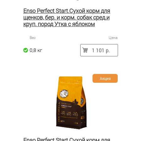
Enso Perfect Start.Сухой корм для
щенков, бер. и корм. собак сред.и
круп. пород Утка с яблоком
Вес
Цена
1 101 р.
0,8 кг
Акция
Enso Perfect Start.Сухой корм для