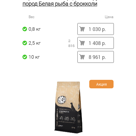
пород Белая рыба с брокколи
Вес
Цена
1 030 р.
0,8 кг
2
1 408 р.
2,5 кг
815
8 961 р.
10 кг
Акция