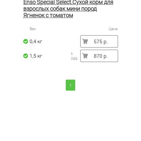
Enso Special Select.Сухой корм для
взрослых собак мини пород
Ягненок с томатом
Вес
Цена
575 р.
0,4 кг
1
870 р.
1,5 кг
739
1