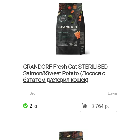
GRANDORF Fresh Cat STERILISED
Salmon&Sweet Potato (Лосося с
бататом д/стерил кошек)
Вес
Цена
3 764 р.
2 кг