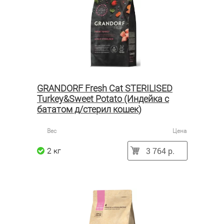
GRANDORF Fresh Cat STERILISED
Turkey&Sweet Potato (Индейка с
бататом д/стерил кошек)
Вес
Цена
3 764 р.
2 кг