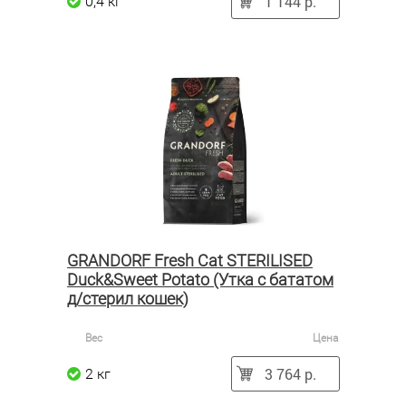
1 144 р.
0,4 кг
GRANDORF Fresh Cat STERILISED
Duck&Sweet Potato (Утка с бататом
д/стерил кошек)
Вес
Цена
3 764 р.
2 кг