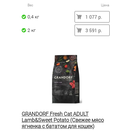
Вес
Цена
1 077 р.
0,4 кг
3 591 р.
2 кг
GRANDORF Fresh Cat ADULT
Lamb&Sweet Potato (Свежее мясо
ягненка с бататом для кошек)