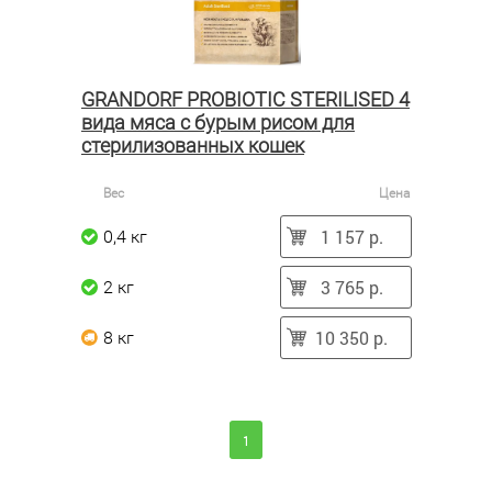
GRANDORF PROBIOTIC STERILISED 4
вида мяса с бурым рисом для
стерилизованных кошек
Вес
Цена
1 157 р.
0,4 кг
3 765 р.
2 кг
10 350 р.
8 кг
1