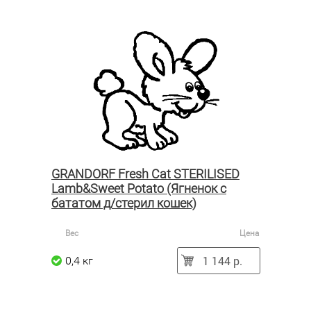
GRANDORF Fresh Cat STERILISED
Lamb&Sweet Potato (Ягненок с
бататом д/стерил кошек)
Вес
Цена
1 144 р.
0,4 кг