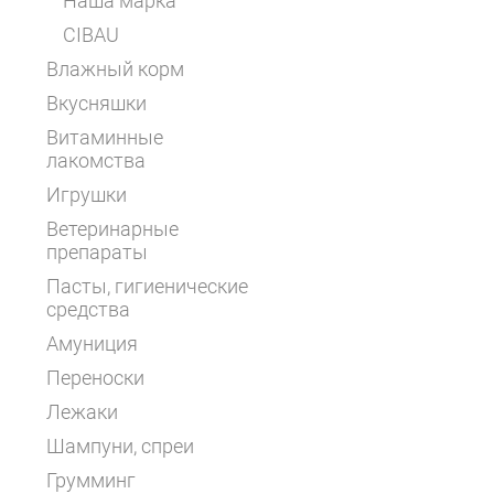
Наша марка
CIBAU
Влажный корм
Вкусняшки
Витаминные
лакомства
Игрушки
Ветеринарные
препараты
Пасты, гигиенические
средства
Амуниция
Переноски
Лежаки
Шампуни, спреи
Грумминг