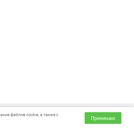
ИНФОРМАЦИЯ
ние файлов cookie, а также с
Принимаю
Как сделать заказ?
Доставка и оплата