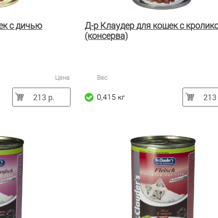
ек с дичью
Д-р Клаудер для кошек с кролик
(консерва)
Цена
Вес
213 р.
213 
0,415 кг