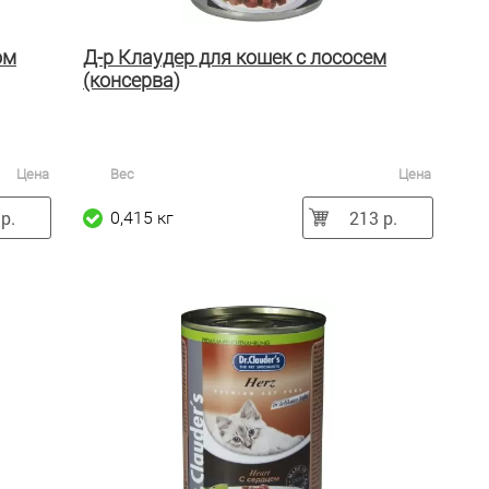
ом
Д-р Клаудер для кошек с лососем
(консерва)
Цена
Вес
Цена
р.
213 р.
0,415 кг