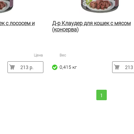
ек с лососем и
Д-р Клаудер для кошек с мясом
(консерва)
Цена
Вес
213 р.
213 
0,415 кг
1