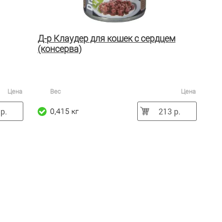
Д-р Клаудер для кошек с сердцем
(консерва)
Цена
Вес
Цена
р.
213 р.
0,415 кг