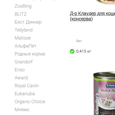
ZooRing
Д-р Клаудер для кош
BLITZ
(консерва)
Бэст Диннер
Teilyland
Matisse
Вес
АльфаПет
0,415 кг
Родные корма
Grandorf
Enso
Award
Royal Canin
Eukanuba
Organic Choice
Мнямс