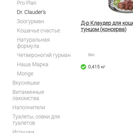
Pro Plan
Dr. Clauder's
Зоогурман
Д-р Клаудер для кош
тунцом (консерва)
Кошачье счастье
Натуральная
формула
Четвероногий гурман
Вес
Наша Марка
0,415 кг
Monge
Вкусняшки
Витаминные
лакомства
Наполнители
Туалеты, совки для
туалетов
Игрушки