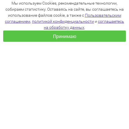
Мы используем Cookies, рекомендательные технологии,
собираем статистику. Оставаясь на сайте, вы соглашаетесь на
использование файлов cookie, а также с
Пользовательским
соглашением
,
политикой конфиденциальности
и
соглашаетесь
на обработку данных
.
Принимаю
+7(383)205-22-36
info@zoo54.ru
Политика конфиденциальности
Пользовательское соглашение
Согласие на обработку персональных данных