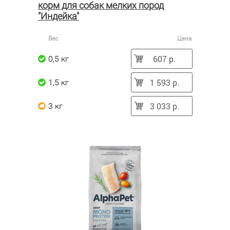
корм для собак мелких пород
"Индейка"
Вес
Цена
607 р.
0,5 кг
1 593 р.
1,5 кг
3 033 р.
3 кг