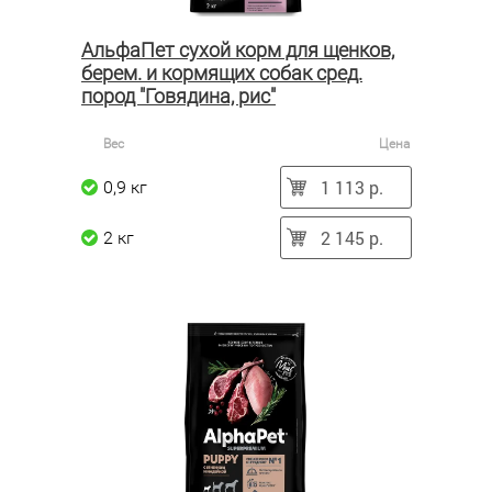
АльфаПет сухой корм для щенков,
берем. и кормящих собак сред.
пород "Говядина, рис"
Вес
Цена
1 113 р.
0,9 кг
2 145 р.
2 кг