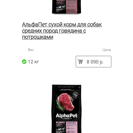
АльфаПет сухой корм для собак
средних пород говядина с
потрошками
Вес
Цена
8 090 р.
12 кг