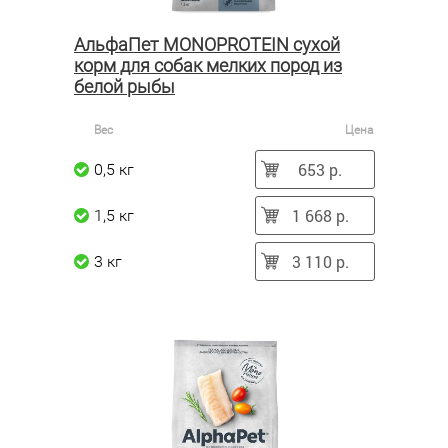
АльфаПет MONOPROTEIN сухой
корм для собак мелких пород из
белой рыбы
Вес
Цена
653 р.
0,5 кг
1 668 р.
1,5 кг
3 110 р.
3 кг