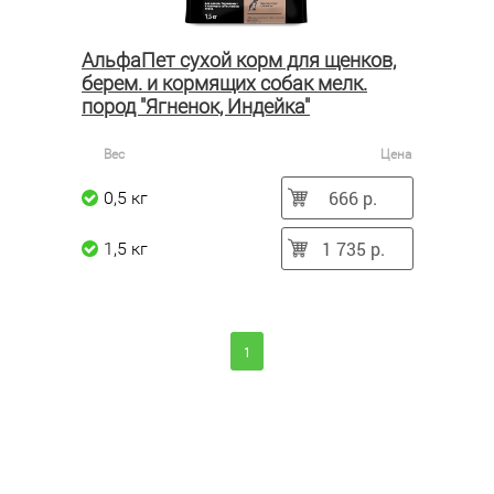
АльфаПет сухой корм для щенков,
берем. и кормящих собак мелк.
пород "Ягненок, Индейка"
Вес
Цена
666 р.
0,5 кг
1 735 р.
1,5 кг
1