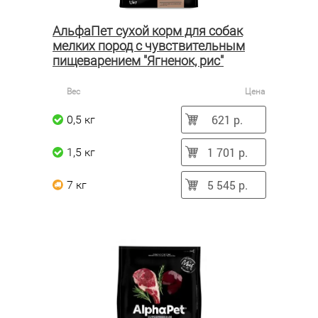
АльфаПет сухой корм для собак
мелких пород с чувствительным
пищеварением "Ягненок, рис"
Вес
Цена
621 р.
0,5 кг
1 701 р.
1,5 кг
5 545 р.
7 кг