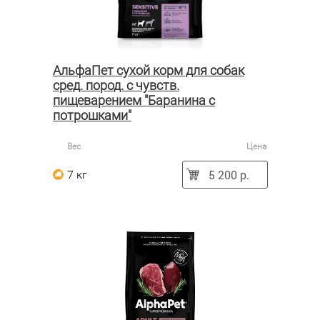
АльфаПет сухой корм для собак
сред. пород. с чувств.
пищеварением "Баранина с
потрошками"
Вес
Цена
5 200 р.
7 кг