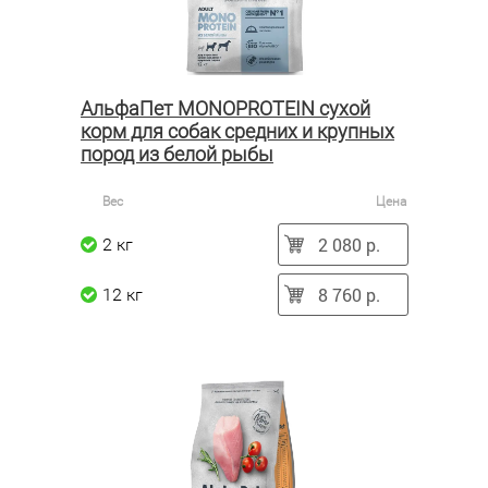
АльфаПет MONOPROTEIN сухой
корм для собак средних и крупных
пород из белой рыбы
Вес
Цена
2 080 р.
2 кг
8 760 р.
12 кг