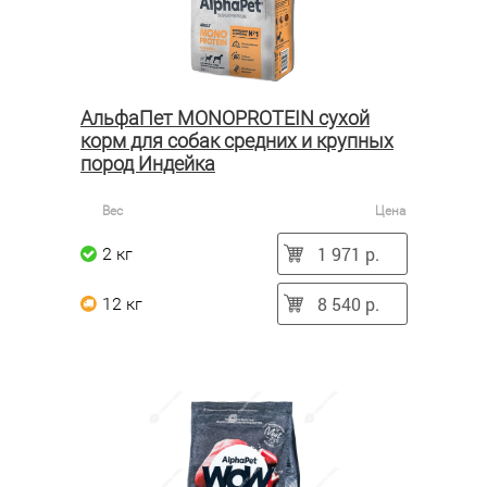
АльфаПет MONOPROTEIN сухой
корм для собак средних и крупных
пород Индейка
Вес
Цена
1 971 р.
2 кг
8 540 р.
12 кг