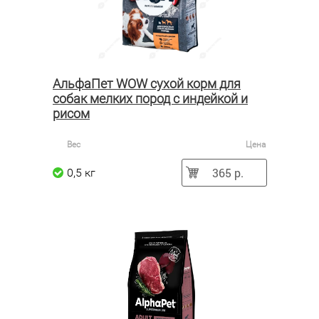
АльфаПет WOW сухой корм для
собак мелких пород с индейкой и
рисом
Вес
Цена
365 р.
0,5 кг