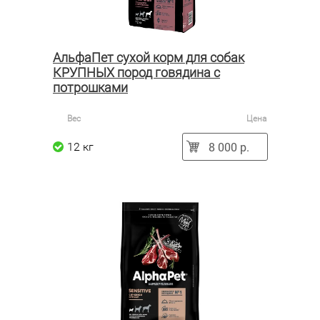
АльфаПет сухой корм для собак
КРУПНЫХ пород говядина с
потрошками
Вес
Цена
8 000 р.
12 кг