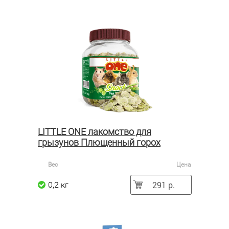
LITTLE ONE лакомство для
грызунов Плющенный горох
Вес
Цена
291 р.
0,2 кг