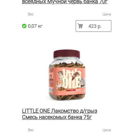
всеядных Мучной червь банка 70г
Вес
Цена
423 р.
0,07 кг
LITTLE ONE Лакомство д/грыз
Смесь насекомых банка 75г
Вес
Цена