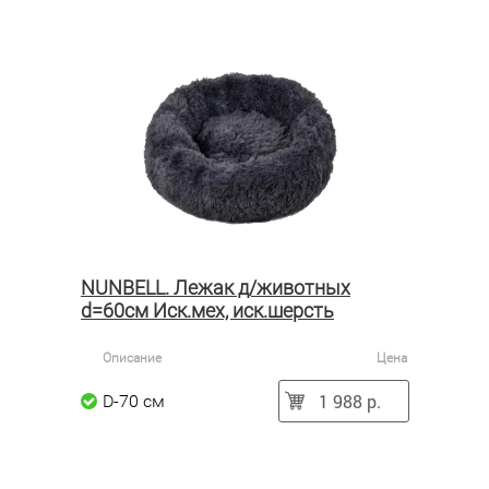
NUNBELL. Лежак д/животных
d=60см Иск.мех, иск.шерсть
Описание
Цена
1 988 р.
D-70 см