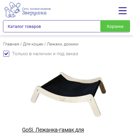
Каталог товаров
Корзина
Главная
/
Для кошек
/
Лежаки, домики
Только в наличии и под заказ
GoSi. Лежанка-гамак для