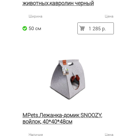
животных,кавролин черный
Ширина
Цена
1 285 р.
50 см
MPets.Лежанка-домик SNOOZY,
войлок, 40*40*48см
Наличие
Цена