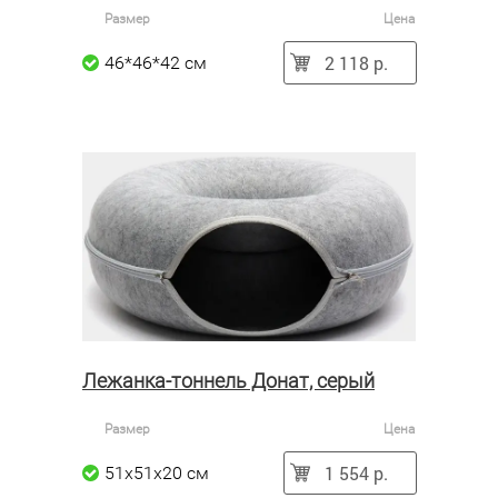
Размер
Цена
2 118 р.
46*46*42 см
Лежанка-тоннель Донат, серый
Размер
Цена
1 554 р.
51x51x20 см