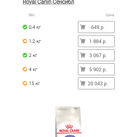
Royal Canin Сенсибл
Вес
Цена
649 р.
0,4 кг
1 884 р.
1,2 кг
3 067 р.
2 кг
5 902 р.
4 кг
20 043 р.
15 кг