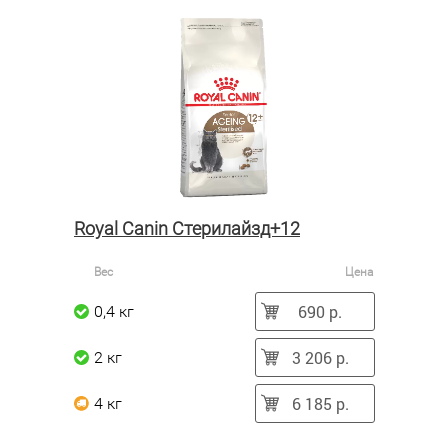
Royal Canin Стерилайзд+12
Вес
Цена
690 р.
0,4 кг
3 206 р.
2 кг
6 185 р.
4 кг