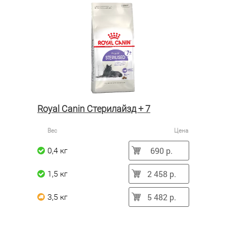
Royal Canin Стерилайзд + 7
Вес
Цена
690 р.
0,4 кг
2 458 р.
1,5 кг
5 482 р.
3,5 кг