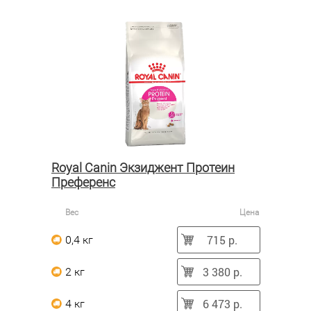
Royal Canin Экзиджент Протеин
Преференс
Вес
Цена
715 р.
0,4 кг
3 380 р.
2 кг
6 473 р.
4 кг