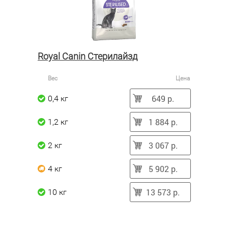
Royal Canin Стерилайзд
Вес
Цена
649 р.
0,4 кг
1 884 р.
1,2 кг
3 067 р.
2 кг
5 902 р.
4 кг
13 573 р.
10 кг