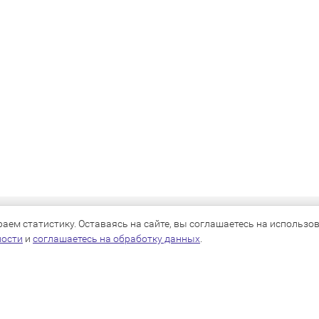
КАТАЛОГ
ем статистику. Оставаясь на сайте, вы соглашаетесь на использова
ности
и
соглашаетесь на обработку данных
.
Для собак
Для кошек
Для грызунов
Для птиц