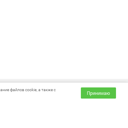
ИНФОРМАЦИЯ
ние файлов cookie, а также с
Принимаю
Как сделать заказ?
Доставка и оплата
Наши магазины
Акции