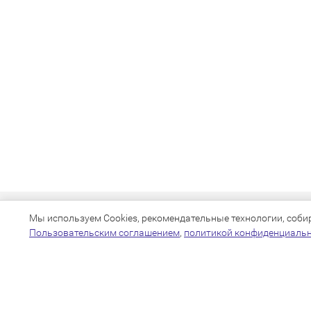
Мы используем Cookies, рекомендательные технологии, собира
Пользовательским соглашением
,
политикой конфиденциаль
+7(383)205-22-36
info@zoo54.ru