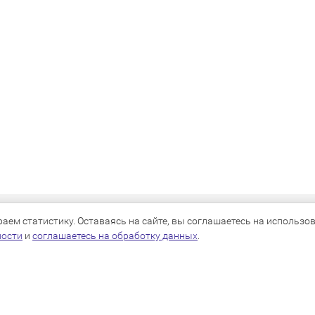
КАТАЛОГ
ем статистику. Оставаясь на сайте, вы соглашаетесь на использова
ности
и
соглашаетесь на обработку данных
.
Для собак
Для кошек
Для грызунов
Для птиц