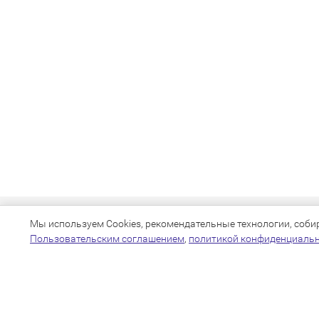
Мы используем Cookies, рекомендательные технологии, собира
Пользовательским соглашением
,
политикой конфиденциаль
+7(383)205-22-36
info@zoo54.ru