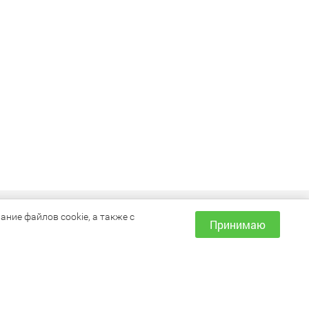
ИНФОРМАЦИЯ
ние файлов cookie, а также с
Принимаю
Как сделать заказ?
Доставка и оплата
Наши магазины
Акции