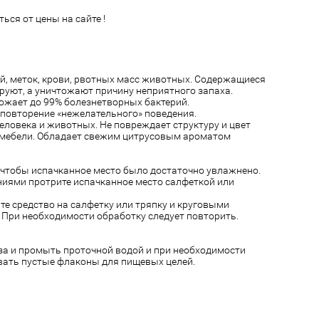
ься от цены на сайте !
ий, меток, крови, рвотных масс животных. Содержащиеся
руют, а уничтожают причину неприятного запаха.
тожает до 99% болезнетворных бактерий.
 повторение «нежелательного» поведения.
человека и животных. Не повреждает структуру и цвет
 мебели. Обладает свежим цитрусовым ароматом
, чтобы испачканное место было достаточно увлажнено.
иями протрите испачканное место салфеткой или
е средство на салфетку или тряпку и круговыми
 При необходимости обработку следует повторить.
лаза и промыть проточной водой и при необходимости
овать пустые флаконы для пищевых целей.