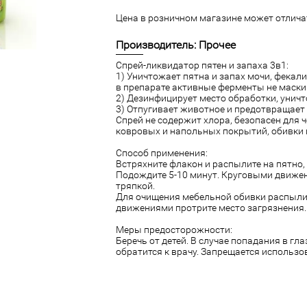
Цена в розничном магазине может отличат
Производитель: Прочее
Спрей-ликвидатор пятен и запаха 3в1:
1) Уничтожает пятна и запах мочи, фекал
в препарате активные ферменты не маски
2) Дезинфицирует место обработки, унич
3) Отпугивает животное и предотвращает
Спрей не содержит хлора, безопасен для 
ковровых и напольных покрытий, обивки
Способ применения:
Встряхните флакон и распылите на пятно
Подождите 5-10 минут. Круговыми движен
тряпкой.
Для очищения мебельной обивки распылит
движениями протрите место загрязнения.
Меры предосторожности:
Беречь от детей. В случае попадания в г
обратится к врачу. Запрещается использ