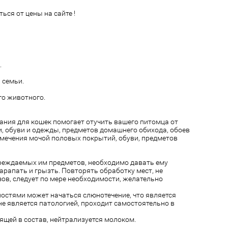
ься от цены на сайте !
.
 семьи.
го животного.
ания для кошек помогает отучить вашего питомца от
и, обуви и одежды, предметов домашнего обихода, обоев
 мечения мочой половых покрытий, обуви, предметов
вреждаемых им предметов, необходимо давать ему
рапать и грызть. Повторять обработку мест, не
ов, следует по мере необходимости, желательно
остями может начаться слюнотечение, что является
не является патологией, проходит самостоятельно в
ящей в состав, нейтрализуется молоком.