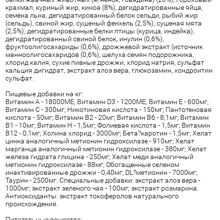
крахмал, куриный жир, киноа (8%), дегидратированные яйца,
семена льна, дегидратированный белок сельди, рыбий жир
(сельдь), свиной жир, сушеный фенхель (2,5%), сушеная мята
(2,5%), дегидратированные белки птицы (курица, индейка),
дегидратированный свиной белок, инулин (0,6%),
фруктоолигосахариды (0,6%), дрожжевой экстракт (источник
манноолигосахаридов (0,6%), шелуха семян подорожника,
хлорид калия, сухие пивные дрожжи, хлорид натрия, сульфат
кальция дигидрат, экстракт алоэ вера, глюкозамин, хондроитин
сульфат.
Пищевые добавки на кг:
Витамин А - 18000МЕ; Витамин D3 - 1200МЕ; Витамин Е - 600мг,
Витамин С - 300мг; Никотиновая кислота - 150мг; Пантотеновая
кислота - 50мг; Витамин В2 - 20мг; Витамин В6 - 8,1мг; Витамин
В1 - 10мг; Витамин Н - 1,5мг; Фолиевая кислота - 1,5мг; Витамин
В12 - 0,1мг; Холина хлорид - 3000мг; Бета?каротин - 1,5мг; Хелат
цинка аналогичный метионин гидроксилазе - 910мг; Хелат
марганца аналогичный метионин гидроксилазе - 380мг; Хелат
железа гидрата глицина - 250мг; Хелат меди аналогичный
метионин гидроксилазе - 88мг; Обогащенные селеном
инактивированные дрожжи - 0,40мг; DL?метионин - 7000мг;
Таурин - 2500мг. Специальные добавки: экстракт алоэ вера -
1000мг; экстракт зеленого чая - 100мг; экстракт розмарина.
Антиоксиданты: экстракт токоферолов натурального
происхождения.
Питательные вещества: