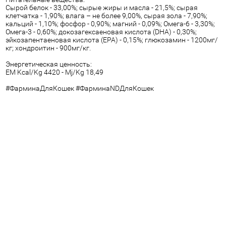
Cырой белок - 33,00%; сырые жиры и масла - 21,5%; сырая
клетчатка - 1,90%; влага – не более 9,00%, сырая зола - 7,90%;
кальций - 1,10%; фосфор - 0,90%; магний - 0,09%; Омега-6 - 3,30%;
Омега-3 - 0,60%; докозагексаеновая кислота (DHA) - 0,30%;
эйкозапентаеновая кислота (EPA) - 0,15%; глюкозамин - 1200мг/
кг; хондроитин - 900мг/кг.
Энергетическая ценность:
EM Kcal/Kg 4420 - Mj/Kg 18,49
#ФарминаДляКошек #ФарминаNDДляКошек