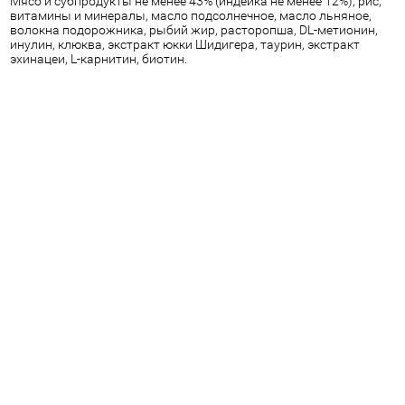
Мясо и субпродукты не менее 43% (индейка не менее 12%), рис,
витамины и минералы, масло подсолнечное, масло льняное,
волокна подорожника, рыбий жир, расторопша, DL-метионин,
инулин, клюква, экстракт юкки Шидигера, таурин, экстракт
эхинацеи, L-карнитин, биотин.