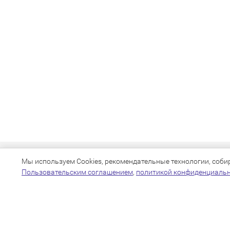
Мы используем Cookies, рекомендательные технологии, собира
Пользовательским соглашением
,
политикой конфиденциаль
+7(383)205-22-36
info@zoo54.ru