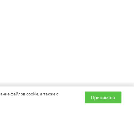
ИНФОРМАЦИЯ
ние файлов cookie, а также с
Принимаю
Как сделать заказ?
Доставка и оплата
Наши магазины
Акции