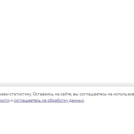
КАТАЛОГ
ем статистику. Оставаясь на сайте, вы соглашаетесь на использова
ности
и
соглашаетесь на обработку данных
.
Для собак
Для кошек
Для грызунов
Для птиц