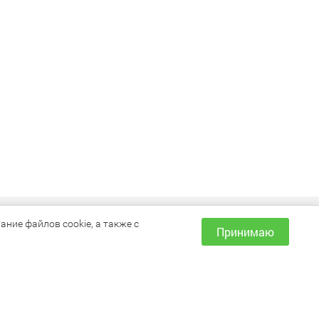
ИНФОРМАЦИЯ
ние файлов cookie, а также с
Принимаю
Как сделать заказ?
Доставка и оплата
Наши магазины
Акции