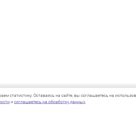
КАТАЛОГ
ем статистику. Оставаясь на сайте, вы соглашаетесь на использова
ности
и
соглашаетесь на обработку данных
.
Для собак
Для кошек
Для грызунов
Для птиц