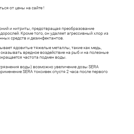
ься от цены на сайте !
оний и нитриты, предотвращая преобразование
дорослей. Кроме того, он удаляет агрессивный хлор из
нных средств и дезинфектантов.
зывает ядовитые тяжелые металлы, такие как медь,
им оказывать вредное воздействие на рыб и на полезные
окращается частота подмен воды.
агрязнения воды) возможно увеличение дозы SERA
применение SERA токсивек спустя 2 часа после первого