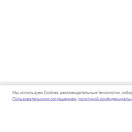
Мы используем Cookies, рекомендательные технологии, собира
Пользовательским соглашением
,
политикой конфиденциаль
+7(383)205-22-36
info@zoo54.ru