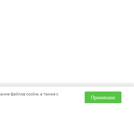
ИНФОРМАЦИЯ
ние файлов cookie, а также с
Принимаю
Как сделать заказ?
Доставка и оплата
Наши магазины
Акции