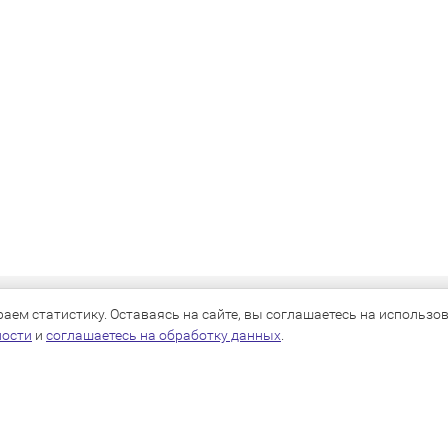
КАТАЛОГ
ем статистику. Оставаясь на сайте, вы соглашаетесь на использова
ности
и
соглашаетесь на обработку данных
.
Для собак
Для кошек
Для грызунов
Для птиц