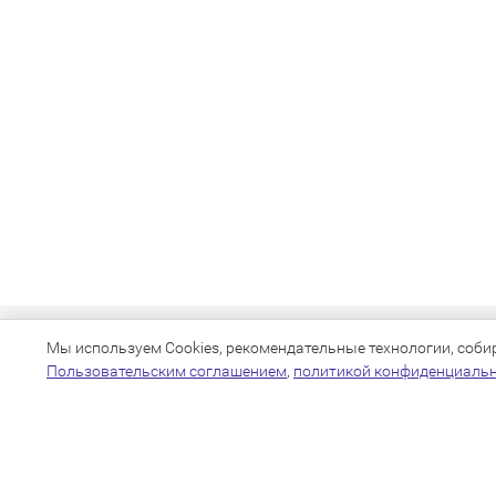
Мы используем Cookies, рекомендательные технологии, собира
Пользовательским соглашением
,
политикой конфиденциаль
+7(383)205-22-36
info@zoo54.ru