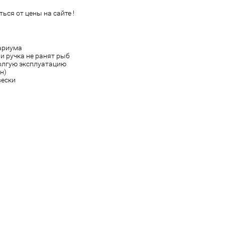
ься от цены на сайте !
вариума
и ручка не ранят рыб
долгую эксплуатацию
н)
вески