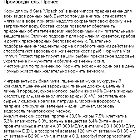
Производитель: Прочее
Корм для рыб Sera "Vipachips" в виде чипсов предназначен для
всех видов донных рыб. Быстро тонущие чипсы становятся
мягкими в воде, при этом надолго сохраняют свою форму и не
загрязняют воду. Состав корма позволяет обеспечить
придонных обитателей всеми необходимыми им питательными
веществами. Отлично подходит для кормления креветок, крабов
и других пресноводных беспозвоночных. Тщательно
подобранные ингредиенты корма с пребиотическим действием
способствуют здоровью и жизнестойкости рыб. Формула Vital-
Immun-Protect гарантирует вашим рыбам прекрасное здоровье,
укрепление иммунитета и обилие жизненных сил.
Инструкция по применению: Кормить экономно один раз в день.
Ночных животных желательно кормить вечером.
Ингредиенты: рыбная мука, пшеничная мука, кукурузный
крахмал, пшеничные зародыши, пивные дрожжи, цельный
яичный порошок, сухое молоко, рыбий жир (49% Омега жирных
кислот), криль, маннанолигосахариды (0,4%), растительное
сырье, люцерна, крапива, петрушка, морские водоросли,
паприка, спирулина, зеленые мидии, шпинат, морковь,
водоросль гематококкус, чеснок.
Аналитический состав: протеин 33,5%, жиры 7,5%, клетчатка
5,3%, влажность 5,0%, зольные вещества 6,4%.Витамины и
провитамины: витамин A 37.000 МЕ/кг, витамин D3 1.800 МЕ/кг,
витамин E (D, L-а-tocopheryl acetate) 120 мг/кг, витамин B1 35 мг/
кг, витамин B2 90 мг/кг, витамин C (L-ascorbyl monophosphate)