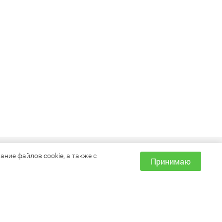
ИНФОРМАЦИЯ
ние файлов cookie, а также с
Принимаю
Как сделать заказ?
Доставка и оплата
Наши магазины
Акции