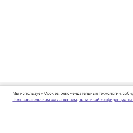
Мы используем Cookies, рекомендательные технологии, собира
Пользовательским соглашением
,
политикой конфиденциаль
+7(383)205-22-36
info@zoo54.ru