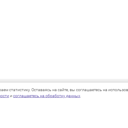
КАТАЛОГ
ем статистику. Оставаясь на сайте, вы соглашаетесь на использова
ности
и
соглашаетесь на обработку данных
.
Для собак
Для кошек
Для грызунов
Для птиц