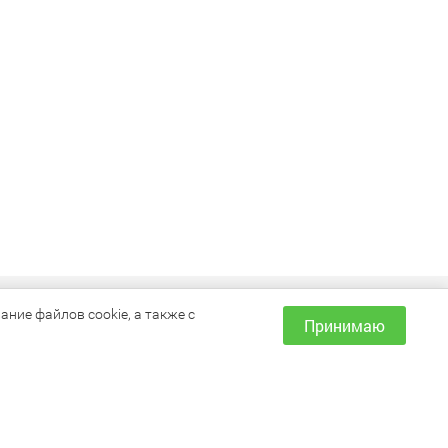
ИНФОРМАЦИЯ
ние файлов cookie, а также с
Принимаю
Как сделать заказ?
Доставка и оплата
Наши магазины
Акции