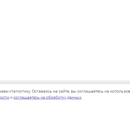
КАТАЛОГ
ем статистику. Оставаясь на сайте, вы соглашаетесь на использова
ности
и
соглашаетесь на обработку данных
.
Для собак
Для кошек
Для грызунов
Для птиц