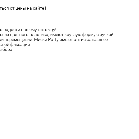
ься от цены на сайте !
го радости вашему питомцу!
ны из цветного пластика, имеют круглую форму с ручкой
ри перемещении. Миски Party имеют антискользящее
льной фиксации
выбора