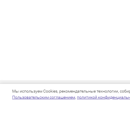
Мы используем Cookies, рекомендательные технологии, собира
Пользовательским соглашением
,
политикой конфиденциаль
+7(383)205-22-36
info@zoo54.ru