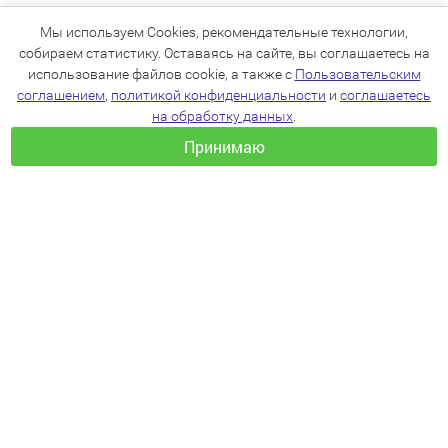
Мы используем Cookies, рекомендательные технологии,
собираем статистику. Оставаясь на сайте, вы соглашаетесь на
использование файлов cookie, а также с
Пользовательским
соглашением
,
политикой конфиденциальности
и
соглашаетесь
на обработку данных
.
Принимаю
+7(383)205-22-36
info@zoo54.ru
Политика конфиденциальности
Пользовательское соглашение
Согласие на обработку персональных данных