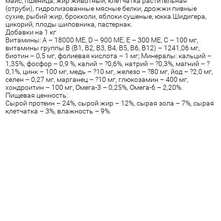
маис, пшеница, жир животный, клетчатка растительная
(отруби), гидролизованные мясные белки, дрожжи пивные
сухие, рыбий жир, брокколи, яблоки сушеные, юкка Шидигера,
цикорий, плоды шиповника, пастернак.
Добавки на 1 кг
Витамины: А – 18000 МЕ, D – 900 МЕ, E – 300 МЕ, С – 100 мг,
витамины группы B (B1, B2, В3, B4, B5, B6, B12) – 1241,06 мг,
биотин – 0,5 мг, фолиевая кислота – 1 мг; Минералы: кальций –
1,35%, фосфор – 0,9 %, калий – ?0,6%, натрий – ?0,3%, магний – ?
0,1%, цинк – 100 мг, медь – ?10 мг, железо – ?80 мг, йод – ?2,0 мг,
селен – 0,27 мг, марганец – ?10 мг, глюкозамин – 400 мг,
хондроитин – 100 мг, Омега-3 – 0,25%, Омега-6 – 2,20%.
Пищевая ценность:
Сырой протеин – 24%, cырой жир – 12%, cырая зола – 7%, cырая
клетчатка – 3%, влажность – 9%.