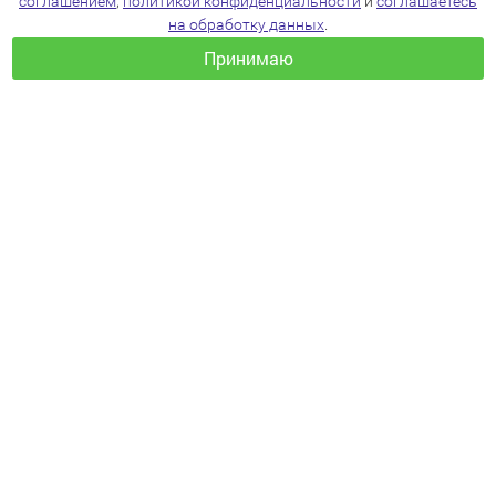
соглашением
,
политикой конфиденциальности
и
соглашаетесь
на обработку данных
.
Принимаю
+7(383)205-22-36
info@zoo54.ru
Политика конфиденциальности
Пользовательское соглашение
Согласие на обработку персональных данных
КАТАЛОГ
Для собак