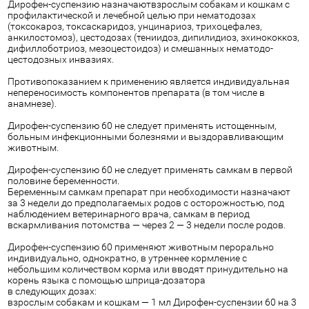
Дирофен-суспензию назначаютвзрослым собакам и кошкам с
профилактической и лечебной целью при нематодозах
(токсокароз, токсаскаридоз, унцинариоз, трихоцефалез,
анкилостомоз), цестодозах (тениидоз, дипилидиоз, эхинококкоз,
дифиллоботриоз, мезоцестоидоз) и смешанных нематодо-
цестодозных инвазиях.
Противопоказанием к применению является индивидуальная
непереносимость компонентов препарата (в том числе в
анамнезе).
Дирофен-суспензию 60 не следует применять истощенным,
больным инфекционными болезнями и выздоравливающим
животным.
Дирофен-суспензию 60 не следует применять самкам в первой
половине беременности.
Беременным самкам препарат при необходимости назначают
за 3 недели до предполагаемых родов с осторожностью, под
наблюдением ветеринарного врача, самкам в период
вскармливания потомства — через 2 — 3 недели после родов.
Дирофен-суспензию 60 применяют животным перорально
индивидуально, однократно, в утреннее кормление с
небольшим количеством корма или вводят принудительно на
корень языка с помощью шприца-дозатора
в следующих дозах:
взрослым собакам и кошкам — 1 мл Дирофен-суспензии 60 на 3