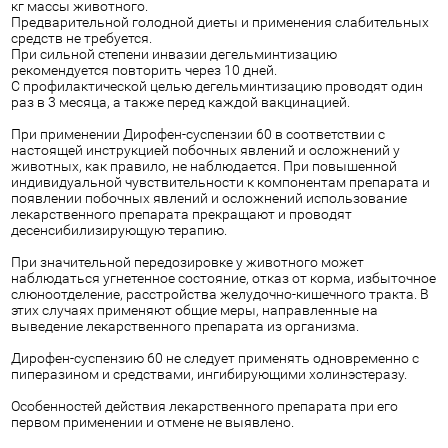
кг массы животного.
Предварительной голодной диеты и применения слабительных
средств не требуется.
При сильной степени инвазии дегельминтизацию
рекомендуется повторить через 10 дней.
С профилактической целью дегельминтизацию проводят один
раз в 3 месяца, а также перед каждой вакцинацией.
При применении Дирофен-суспензии 60 в соответствии с
настоящей инструкцией побочных явлений и осложнений у
животных, как правило, не наблюдается. При повышенной
индивидуальной чувствительности к компонентам препарата и
появлении побочных явлений и осложнений использование
лекарственного препарата прекращают и проводят
десенсибилизирующую терапию.
При значительной передозировке у животного может
наблюдаться угнетенное состояние, отказ от корма, избыточное
слюноотделение, расстройства желудочно-кишечного тракта. В
этих случаях применяют общие меры, направленные на
выведение лекарственного препарата из организма.
Дирофен-суспензию 60 не следует применять одновременно с
пиперазином и средствами, ингибирующими холинэстеразу.
Особенностей действия лекарственного препарата при его
первом применении и отмене не выявлено.