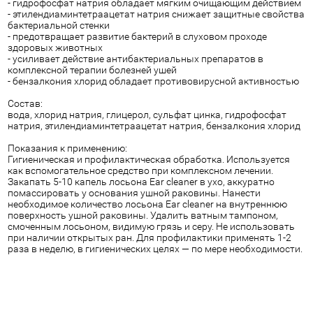
- гидрофосфат натрия обладает мягким очищающим действием
- этилендиаминтетраацетат натрия снижает защитные свойства
бактериальной стенки
- предотвращает развитие бактерий в слуховом проходе
здоровых животных
- усиливает действие антибактериальных препаратов в
комплексной терапии болезней ушей
- бензалкония хлорид обладает противовирусной активностью
Состав:
вода, хлорид натрия, глицерол, сульфат цинка, гидрофосфат
натрия, этилендиаминтетраацетат натрия, бензалкония хлорид
Показания к применению:
Гигиеническая и профилактическая обработка. Используется
как вспомогательное средство при комплексном лечении.
Закапать 5-10 капель лосьона Ear cleaner в ухо, аккуратно
помассировать у основания ушной раковины. Нанести
необходимое количество лосьона Ear cleaner на внутреннюю
поверхность ушной раковины. Удалить ватным тампоном,
смоченным лосьоном, видимую грязь и серу. Не использовать
при наличии открытых ран. Для профилактики применять 1-2
раза в неделю, в гигиенических целях — по мере необходимости.