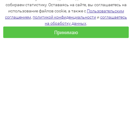
собираем статистику. Оставаясь на сайте, вы соглашаетесь на
использование файлов cookie, а также с
Пользовательским
соглашением
,
политикой конфиденциальности
и
соглашаетесь
на обработку данных
.
Принимаю
+7(383)205-22-36
info@zoo54.ru
Политика конфиденциальности
Пользовательское соглашение
Согласие на обработку персональных данных