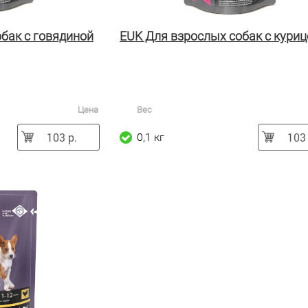
бак с говядиной
EUK Для взрослых собак с куриц
Цена
Вес
103 р.
103 
0,1 кг