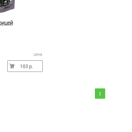
рицей
Цена
103 р.
1