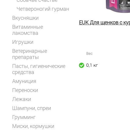
Четвероногий гурман
Вкусняшки
EUK Для щенков с ку
Витаминные
лакомства
Игрушки
Ветеринарные
Вес
препараты
0,1 кг
Пасты, гигиенические
средства
Амуниция
Переноски
Лежаки
Шампуни, спреи
Грумминг
Миски, кормушки