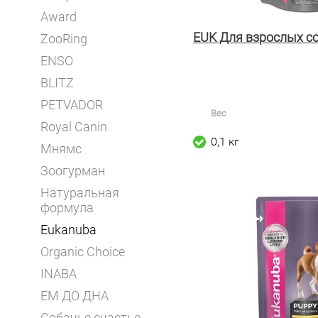
Award
EUK Для взрослых со
ZooRing
ENSO
BLITZ
PETVADOR
Вес
Royal Canin
0,1 кг
Мнямс
Зоогурман
Натуральная
формула
Eukanuba
Organic Choice
INABA
ЕМ ДО ДНА
Собачье счастье