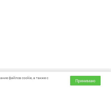
ИНФОРМАЦИЯ
ние файлов cookie, а также с
Принимаю
Как сделать заказ?
Доставка и оплата
Наши магазины
Акции