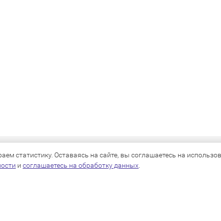
КАТАЛОГ
ем статистику. Оставаясь на сайте, вы соглашаетесь на использова
ности
и
соглашаетесь на обработку данных
.
Для собак
Для кошек
Для грызунов
Для птиц