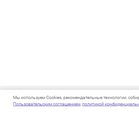
Мы используем Cookies, рекомендательные технологии, собира
Пользовательским соглашением
,
политикой конфиденциаль
+7(383)205-22-36
info@zoo54.ru