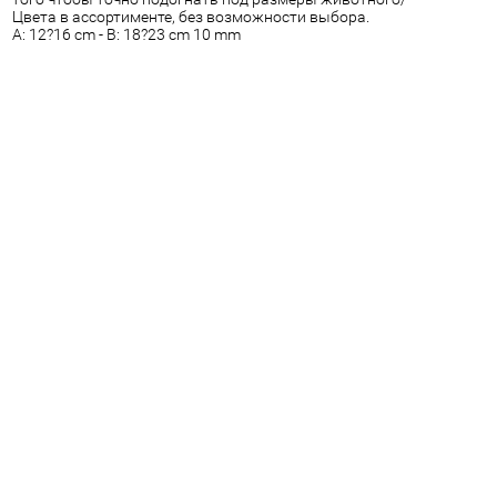
Цвета в ассортименте, без возможности выбора.
A: 12?16 cm - B: 18?23 cm 10 mm