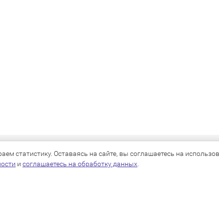
КАТАЛОГ
ем статистику. Оставаясь на сайте, вы соглашаетесь на использова
ности
и
соглашаетесь на обработку данных
.
Для собак
Для кошек
Для грызунов
Для птиц