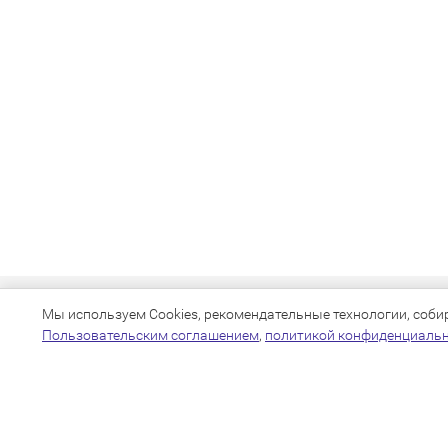
Мы используем Cookies, рекомендательные технологии, собира
Пользовательским соглашением
,
политикой конфиденциаль
+7(383)205-22-36
info@zoo54.ru