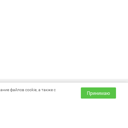
ИНФОРМАЦИЯ
ние файлов cookie, а также с
Принимаю
Как сделать заказ?
Доставка и оплата
Наши магазины
Акции