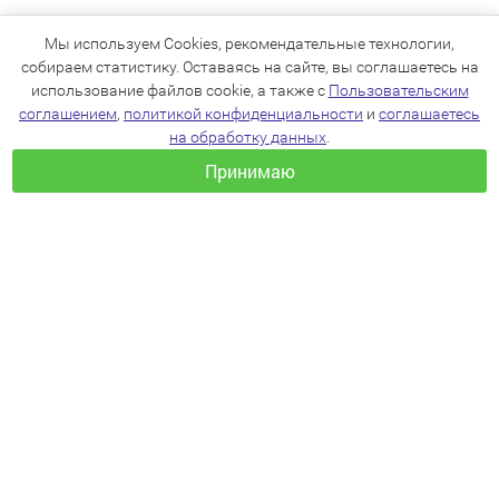
Мы используем Cookies, рекомендательные технологии,
собираем статистику. Оставаясь на сайте, вы соглашаетесь на
использование файлов cookie, а также с
Пользовательским
соглашением
,
политикой конфиденциальности
и
соглашаетесь
на обработку данных
.
Принимаю
+7(383)205-22-36
info@zoo54.ru
Политика конфиденциальности
Пользовательское соглашение
Согласие на обработку персональных данных