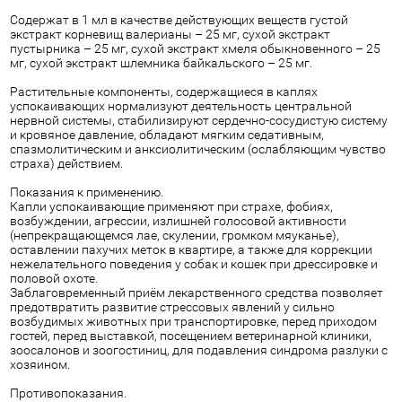
Содержат в 1 мл в качестве действующих веществ густой
экстракт корневищ валерианы – 25 мг, сухой экстракт
пустырника – 25 мг, сухой экстракт хмеля обыкновенного – 25
мг, сухой экстракт шлемника байкальского – 25 мг.
Растительные компоненты, содержащиеся в каплях
успокаивающих нормализуют деятельность центральной
нервной системы, стабилизируют сердечно-сосудистую систему
и кровяное давление, обладают мягким седативным,
спазмолитическим и анксиолитическим (ослабляющим чувство
страха) действием.
Показания к применению.
Капли успокаивающие применяют при страхе, фобиях,
возбуждении, агрессии, излишней голосовой активности
(непрекращающемся лае, скулении, громком мяуканье),
оставлении пахучих меток в квартире, а также для коррекции
нежелательного поведения у собак и кошек при дрессировке и
половой охоте.
Заблаговременный приём лекарственного средства позволяет
предотвратить развитие стрессовых явлений у сильно
возбудимых животных при транспортировке, перед приходом
гостей, перед выставкой, посещением ветеринарной клиники,
зоосалонов и зоогостиниц, для подавления синдрома разлуки с
хозяином.
Противопоказания.