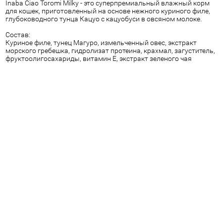
Inaba Ciao Toromi Milky - это суперпремиальный влажный корм
для кошек, приготовленный на основе нежного куриного филе,
глубоководного тунца Кацуо с кацуобуси в овсяном молоке.
Состав:
Куриное филе, тунец Магуро, измельченный овес, экстракт
морского гребешка, гидролизат протеина, крахмал, загуститель,
фруктоолигосахариды, витамин Е, экстракт зеленого чая