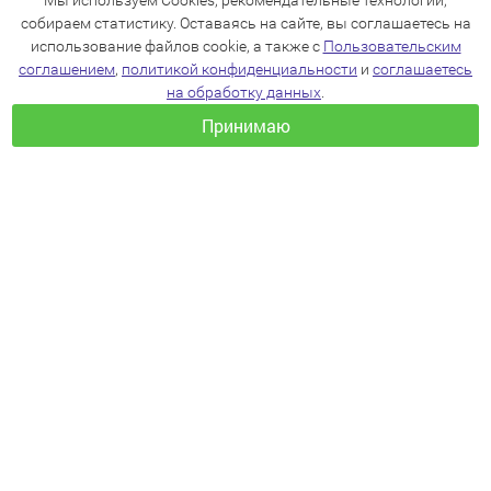
Мы используем Cookies, рекомендательные технологии,
собираем статистику. Оставаясь на сайте, вы соглашаетесь на
использование файлов cookie, а также с
Пользовательским
соглашением
,
политикой конфиденциальности
и
соглашаетесь
на обработку данных
.
Принимаю
+7(383)205-22-36
info@zoo54.ru
Политика конфиденциальности
Пользовательское соглашение
Согласие на обработку персональных данных