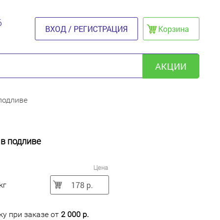
6
ВХОД / РЕГИСТРАЦИЯ
Корзина
АКЦИИ
 подливе
и в подливе
Цена
178 р.
кг
у при заказе от
2 000 р.