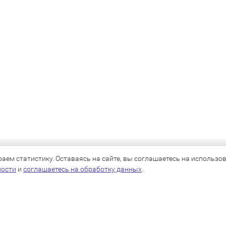
КАТАЛОГ
ем статистику. Оставаясь на сайте, вы соглашаетесь на использова
ности
и
соглашаетесь на обработку данных
.
Для собак
Для кошек
Для грызунов
Для птиц