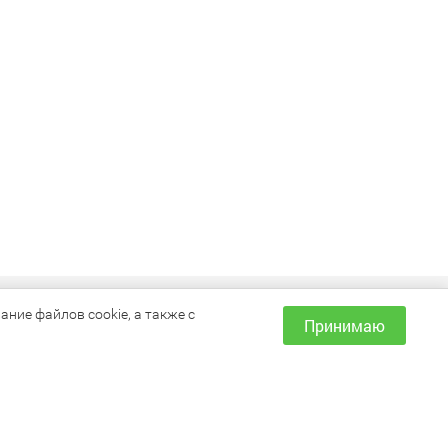
ИНФОРМАЦИЯ
ние файлов cookie, а также с
Принимаю
Как сделать заказ?
Доставка и оплата
Наши магазины
Акции