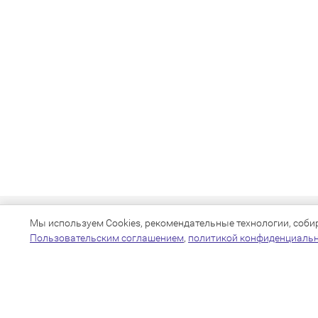
Мы используем Cookies, рекомендательные технологии, собира
Пользовательским соглашением
,
политикой конфиденциаль
+7(383)205-22-36
info@zoo54.ru