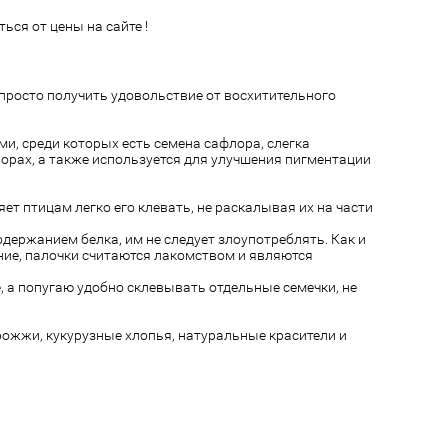
ься от цены на сайте !
просто получить удовольствие от восхитительного
и, среди которых есть семена сафлора, слегка
порах, а также используется для улучшения пигментации
ет птицам легко его клевать, не раскалывая их на части
держанием белка, им не следует злоупотреблять. Как и
ние, палочки считаются лакомством и являются
, а попугаю удобно склевывать отдельные семечки, не
рожжи, кукурузные хлопья, натуральные красители и