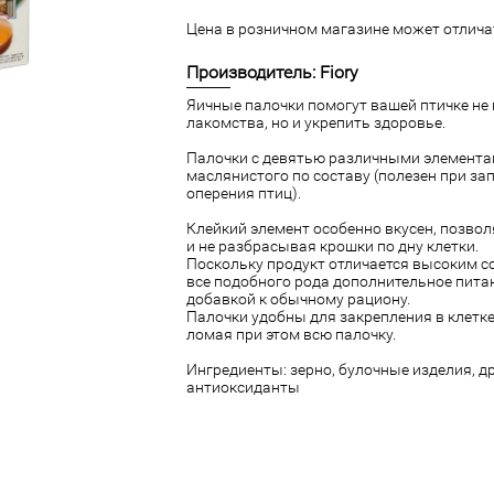
Цена в розничном магазине может отличат
Производитель: Fiory
Яичные палочки помогут вашей птичке не 
лакомства, но и укрепить здоровье.
Палочки с девятью различными элементам
маслянистого по составу (полезен при за
оперения птиц).
Клейкий элемент особенно вкусен, позволя
и не разбрасывая крошки по дну клетки.
Поскольку продукт отличается высоким со
все подобного рода дополнительное пита
добавкой к обычному рациону.
Палочки удобны для закрепления в клетке
ломая при этом всю палочку.
Ингредиенты: зерно, булочные изделия, д
антиоксиданты