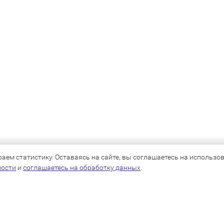
КАТАЛОГ
ем статистику. Оставаясь на сайте, вы соглашаетесь на использова
ности
и
соглашаетесь на обработку данных
.
Для собак
Для кошек
Для грызунов
Для птиц