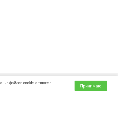
ИНФОРМАЦИЯ
ние файлов cookie, а также с
Принимаю
Как сделать заказ?
Доставка и оплата
Наши магазины
Акции