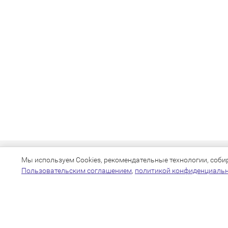
Мы используем Cookies, рекомендательные технологии, собира
Пользовательским соглашением
,
политикой конфиденциаль
+7(383)205-22-36
info@zoo54.ru