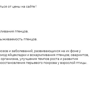
ься от цены на сайте !
ливания птенцов.
выживаемость птенцов.
озов и заболеваний, развивающихся на их фоне у
ериод яйцекладки и вскармливания птенцов; овариитов,
организма, улучшения темпов роста и развития
восстановления перьевого покрова у взрослой птицы.