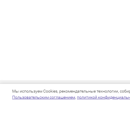
Мы используем Cookies, рекомендательные технологии, собира
Пользовательским соглашением
,
политикой конфиденциаль
+7(383)205-22-36
info@zoo54.ru