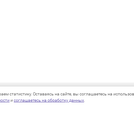
КАТАЛОГ
ем статистику. Оставаясь на сайте, вы соглашаетесь на использова
ности
и
соглашаетесь на обработку данных
.
Для собак
Для кошек
Для грызунов
Для птиц