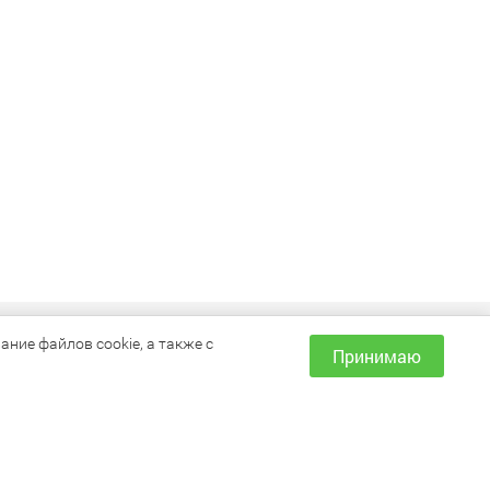
ИНФОРМАЦИЯ
ние файлов cookie, а также с
Принимаю
Как сделать заказ?
Доставка и оплата
Наши магазины
Акции