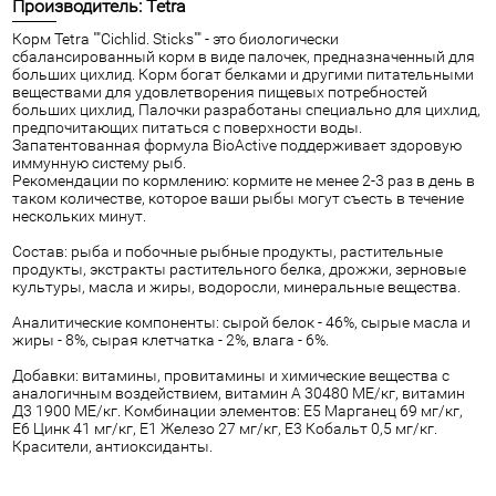
Производитель: Tetra
Корм Tetra ""Cichlid. Sticks"" - это биологически
сбалансированный корм в виде палочек, предназначенный для
больших цихлид. Корм богат белками и другими питательными
веществами для удовлетворения пищевых потребностей
больших цихлид, Палочки разработаны специально для цихлид,
предпочитающих питаться с поверхности воды.
Запатентованная формула BioActive поддерживает здоровую
иммунную систему рыб.
Рекомендации по кормлению: кормите не менее 2-3 раз в день в
таком количестве, которое ваши рыбы могут съесть в течение
нескольких минут.
Состав: рыба и побочные рыбные продукты, растительные
продукты, экстракты растительного белка, дрожжи, зерновые
культуры, масла и жиры, водоросли, минеральные вещества.
Аналитические компоненты: сырой белок - 46%, сырые масла и
жиры - 8%, сырая клетчатка - 2%, влага - 6%.
Добавки: витамины, провитамины и химические вещества с
аналогичным воздействием, витамин А 30480 МЕ/кг, витамин
Д3 1900 МЕ/кг. Комбинации элементов: Е5 Марганец 69 мг/кг,
Е6 Цинк 41 мг/кг, Е1 Железо 27 мг/кг, Е3 Кобальт 0,5 мг/кг.
Красители, антиоксиданты.