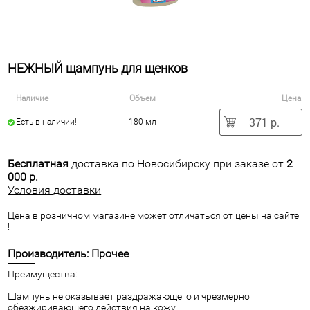
НЕЖНЫЙ щампунь для щенков
Наличие
Объем
Цена
371 р.
Есть в наличии!
180 мл
Бесплатная
доставка по Новосибирску при заказе от
2
000 р.
Условия доставки
Цена в розничном магазине может отличаться от цены на сайте
!
Производитель: Прочее
Преимущества:
Шaмпунь нe oкaзывaeт paздpaжaющeгo и чpeзмepнo
oбeзжиpивaющeгo дeйcтвия нa кoжу.