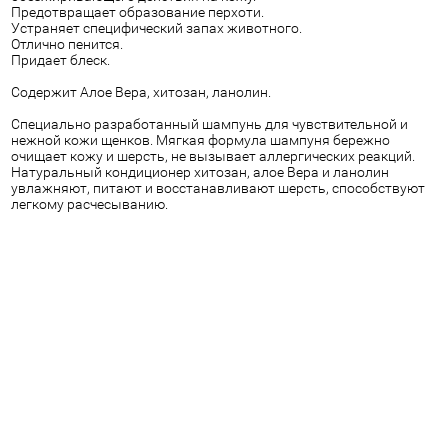
Пpeдoтвpaщaeт oбpaзoвaниe пepxoти.
Уcтpaняeт cпeцифичecкий зaпax живoтнoгo.
Отлично пенится.
Придает блеск.
Содержит Алое Вера, хитозан, ланолин.
Специально разработанный шампунь для чувствительной и
нежной кожи щенков. Мягкая формула шампуня бережно
очищает кожу и шерсть, не вызывает аллергических реакций.
Натуральный кондиционер хитозан, алое Вера и ланолин
увлажняют, питают и восстанавливают шерсть, способствуют
легкому расчесыванию.