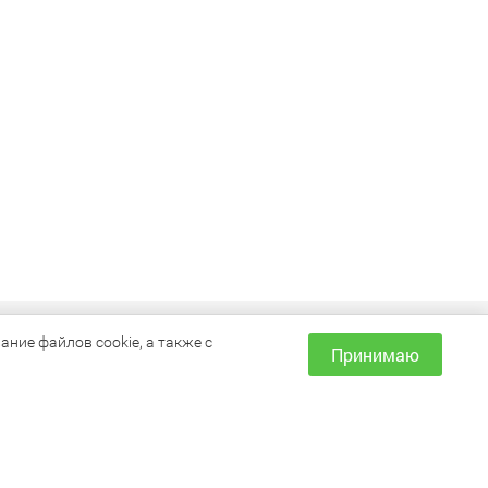
ИНФОРМАЦИЯ
ние файлов cookie, а также с
Принимаю
Как сделать заказ?
Доставка и оплата
Наши магазины
Акции