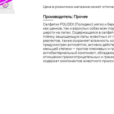
Цена в розничном магазине может отличат
Производитель: Прочее
Салфетки POLIDEX (Полидекс) мягко и бе
как щенков, так и взрослых собак всех п
шерсти на лапах. Содержащаяся в салфе
плёнку, защищающую лапы животных от 
реагентов, также сохраняет влажность ко
предусмотрен антисептик, активно дейст
меньшей степени — против плесневых и г
антибактериальный компонент, обладающ
отношении грамм-отрицательных и грамм
содержат компонентов животного происхо