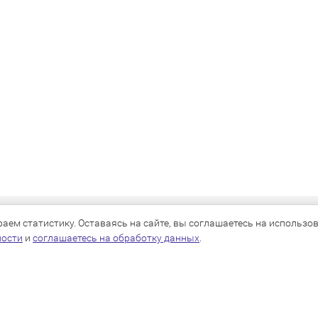
КАТАЛОГ
ем статистику. Оставаясь на сайте, вы соглашаетесь на использова
ности
и
соглашаетесь на обработку данных
.
Для собак
Для кошек
Для грызунов
Для птиц