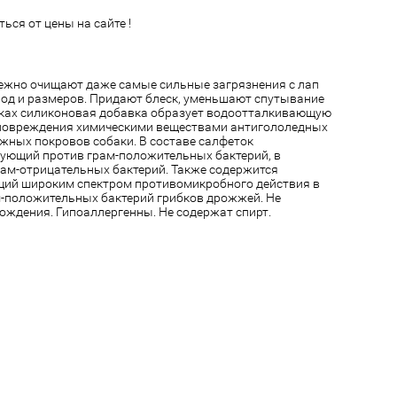
ься от цены на сайте !
режно очищают даже самые сильные загрязнения с лап
ород и размеров. Придают блеск, уменьшают спутывание
тках силиконовая добавка образует водоотталкивающую
повреждения химическими веществами антигололедных
жных покровов собаки. В составе салфеток
вующий против грам-положительных бактерий, в
рам-отрицательных бактерий. Также содержится
ий широким спектром противомикробного действия в
-положительных бактерий грибков дрожжей. Не
ждения. Гипоаллергенны. Не содержат спирт.