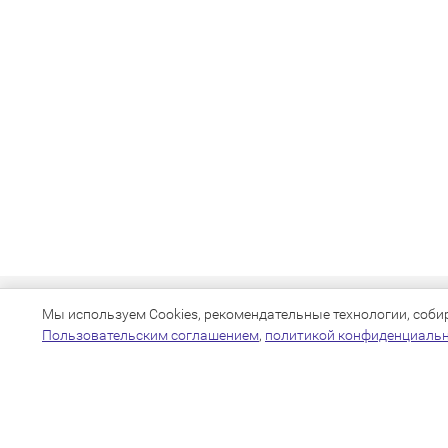
Мы используем Cookies, рекомендательные технологии, собира
Пользовательским соглашением
,
политикой конфиденциаль
+7(383)205-22-36
info@zoo54.ru