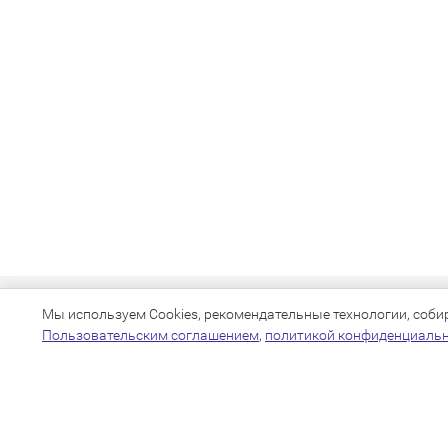
Мы используем Cookies, рекомендательные технологии, собира
Пользовательским соглашением
,
политикой конфиденциаль
+7(383)205-22-36
info@zoo54.ru