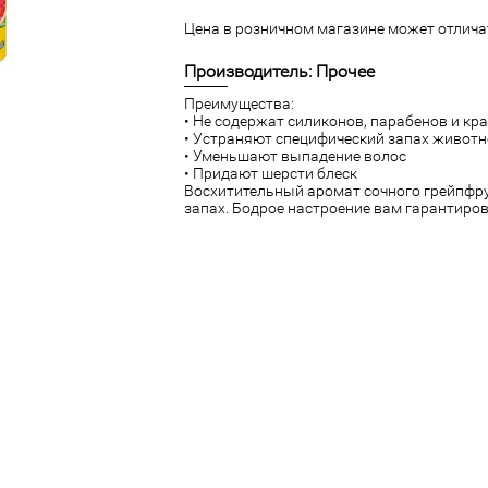
Цена в розничном магазине может отличат
Производитель: Прочее
Преимущества:
• Не содержат силиконов, парабенов и кр
• Уcтpaняют cпeцифичecкий зaпax живoтн
• Уменьшают выпадение волос
• Придают шерсти блеск
Восхитительный аромат сочного грейпфру
запах. Бодрое настроение вам гарантиров