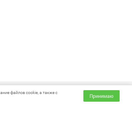
ИНФОРМАЦИЯ
ние файлов cookie, а также с
Принимаю
Как сделать заказ?
Доставка и оплата
Наши магазины
Акции