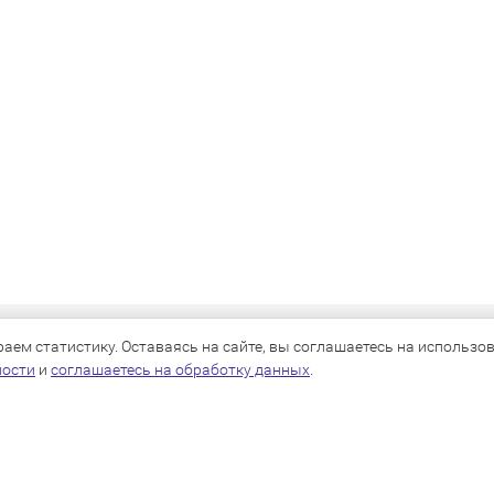
КАТАЛОГ
ем статистику. Оставаясь на сайте, вы соглашаетесь на использова
ности
и
соглашаетесь на обработку данных
.
Для собак
Для кошек
Для грызунов
Для птиц