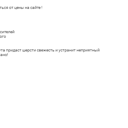
ься от цены на сайте !
асителей
oгo
та придаст шерсти свежесть и устранит неприятный
ано!