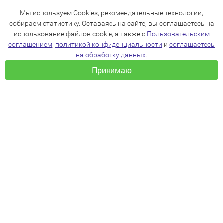
Мы используем Cookies, рекомендательные технологии,
собираем статистику. Оставаясь на сайте, вы соглашаетесь на
использование файлов cookie, а также с
Пользовательским
соглашением
,
политикой конфиденциальности
и
соглашаетесь
на обработку данных
.
Принимаю
+7(383)205-22-36
info@zoo54.ru
Политика конфиденциальности
Пользовательское соглашение
Согласие на обработку персональных данных