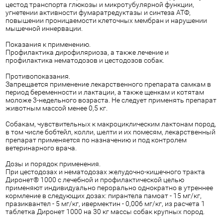
цестод транспорта глюкозы и микротубулярной функции,
угнетении активности фумаратредуктазы и синтеза АТФ,
повышении проницаемости клеточных мембран и нарушении
мышечной иннервации.
Показания к применению.
Профилактика дирофиляриоза, а также лечение и
профилактика нематодозов и цестодозов собак.
Противопоказания.
Запрещается применение лекарственного препарата самкам в
период беременности и лактации, а также щенкам и котятам
моложе 3-недельного возраста. Не следует применять препарат
животным массой менее 0,5 кг.
Собакам, чувствительных к макроциклическим лактонам пород,
в том числе бобтейл, колли, шелти и их помесям, лекарственный
препарат применяется по назначению и под контролем
ветеринарного врача.
Дозы и порядок применения.
При цестодозах и нематодозах желудочно-кишечного тракта
Диронет® 1000 с лечебной и профилактической целью
применяют индивидуально перорально однократно в утреннее
кормление в следующих дозах: пирантела памоат - 15 мг/кг,
празиквантел - 5 мг/кг, ивермектин - 0,006 мг/кг, из расчета 1
таблетка Диронет 1000 на 30 кг массы собак крупных пород.