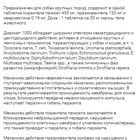
Предназначен для собак крупных пород, содержит в одной
таблетке пирантела памоат 450 мг, празиквантела 150 мг и
ивермектина 0,18 мг. Доза - 1 таблетка на 30 кг массы тела
животного.
Диронет 1000 обладает широким спектром нематодоцидного и
цестодоцидного действия, активен в отношении круглых и
ленточных гельминтов, паразитирующих у собак и кошек, в т. ч.
Toxocara canis, Т. cati, Toxascaris leonina, Uncinaria stenocephala,
Ancylostoma caninum, Trichuris vulpis, Echinococcus granulosus, E.
multilocularis, Diphyllobothrium latum, Dipylidium caninum,
Multiceps multiceps, Taenia spp., а также личиночных фаз
развития (микрофилярий) Dirofilaria immitis и Dirofilaria repens.
Механизм действия ивермектина заключается в связывании с
глутамат-зависимыми хлорными каналами, расположенными
преимущественно в глотательных и соматических мышцах. В
результате увеличивается проницаемость мембраны для ионов
хлора, блокируется передача нервно-мышечного импульса,
наступает паралич и гибель паразита.
Механизм действия пирантела памоата заключается в
блокировании нейромышечной передачи, нарушении
проницаемости клеточных мембран и угнетении холинэстеразы,
что также приводит к параличу и гибели паразита.
Механизм действия празиквантела основан на нарушении у