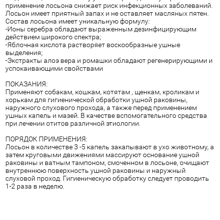
применение лосьона снижает риск инфекционных заболеваний.
Лосьон имеет приятный запах и не оставляет масляных пятен.
Состав лосьона имеет уникальную формулу:
-Ионы серебра обладают выраженным дезинфицирующим
действием широкого спектра;
-Яблочная кислота растворяет воскообразные ушные
выделения;
-Экстракты алоэ вера и ромашки обладают регенерирующими и
успокаивающими свойствами
ПОКАЗАНИЯ:
Применяют собакам, кошкам, котятам , щенкам, кроликам и
хорькам для гигиенической обработки ушной раковины,
наружного слухового прохода, а также перед применением
ушных капель и мазей. В качестве вспомогательного средства
при лечении отитов различной этиологии.
ПОРЯДОК ПРИМЕНЕНИЯ:
Лосьон в количестве 3 -5 капель закапывают в ухо животному, а
затем круговыми движениями массируют основание ушной
раковины и ватным тампоном, смоченном в лосьоне, очищают
внутреннюю поверхность ушной раковины и наружный
слуховой проход. Гигиеническую обработку следует проводить
1-2 раза в неделю.