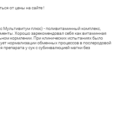
ься от цены на сайте !
экс Мультивитум плюс) - поливитаминный комплекс,
менты. Хорошо зарекомендовал себя как витаминная
ьном кормлении. При клинических испытаниях было
вует нормализации обменных процессов в послеродовой
я препарата у сук с субинвалюцией матки без