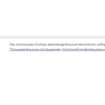
Мы используем Cookies, рекомендательные технологии, собира
Пользовательским соглашением
,
политикой конфиденциаль
+7(383)205-22-36
info@zoo54.ru
Политика конфиденциальности
Пользовательское соглашение
Согласие на обработку персональных
данных