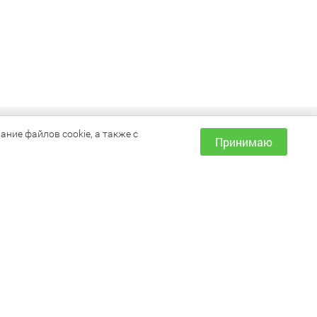
ИНФОРМАЦИЯ
ние файлов cookie, а также с
Принимаю
Как сделать заказ?
Доставка и оплата
Наши магазины
Акции
Условия возврата товара