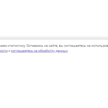
КАТАЛОГ
ем статистику. Оставаясь на сайте, вы соглашаетесь на использова
ности
и
соглашаетесь на обработку данных
.
Для собак
Для кошек
Для грызунов
Для птиц
Для рыб