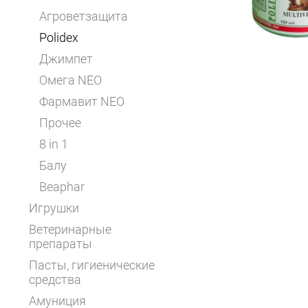
Агроветзащита
Polidex
Джимпет
Омега NEO
Фармавит NEO
Прочее
8 in 1
Балу
Beaphar
Игрушки
Ветеринарные
препараты
Пасты, гигиенические
средства
Амуниция