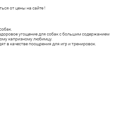
ься от цены на сайте !
собак.
 здоровое угощение для собак с большим содержанием
мому капризному любимцу.
ят в качестве поощрения для игр и тренировок.